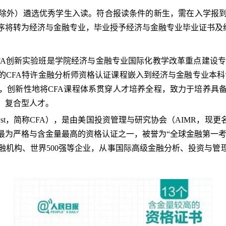
除外）遴选优秀学生入读。符合报读条件的新生，需在入学报
序将转为经济与金融专业，毕业授予经济与金融专业毕业证书及
FA
创新实验班
是学院经济与金融专业国际化教学改革重点建设专
的
CFA
特许金融分析师
资格认证课程嵌入到
经济与金融专业
本科
，创新性地将
CFA
课程体系贯穿人才培养全程，致力于培养具
、复合型人才。
st
，简称
CFA
），是由美国投资管理与研究协会（
AIMR
，现更
最为严格与含金量最高的资格认证之一，被誉为“全球金融第一考”
融机构、世界
500
强等企业，从事国际高级金融分析、投资与管