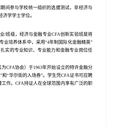
到期间参与学校统一组织的选拔测试，非经济与
经济学学士学位。
业/班级，
经济与金融专业
CFA
创新实验班
是将
专业培养体系中，采用“
4
年制国际化
金融
精英”
备扎实的专业知识、专业能力和金融专业岗位任
名为
CFA
协会）于
1963
年开始设立的特许金融分
和“华尔街的入场券”。学生凭
CFA
证书可应聘
理工作。
CFA
持证人在全球范围内享有广泛的职