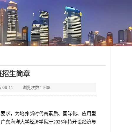
班招生简章
06-11 浏览次数：
938
展要求，为培养新时代高素质、国际化、应用型
，
广东海洋大学经济
学院于
202
5
年特开设
经济与