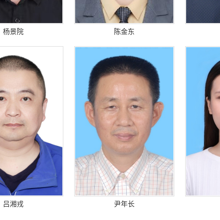
杨景院
陈金东
吕湘戎
尹年长