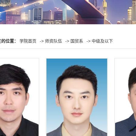
在的位置：
学院首页
->
师资队伍
->
国贸系
->
中级及以下