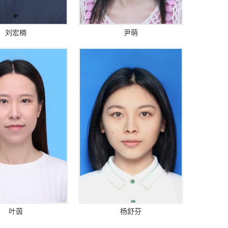
刘宏楠
尹萌
叶茵
杨舒芬